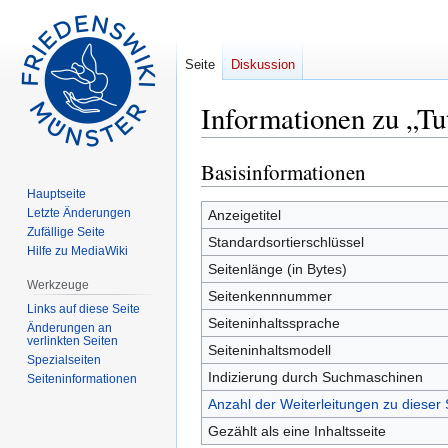
Seite
Diskussion
Informationen zu „Tu
Basisinformationen
Zur
Zur
Navigation
Suche
Hauptseite
springen
springen
Letzte Änderungen
Anzeigetitel
Zufällige Seite
Standardsortierschlüssel
Hilfe zu MediaWiki
Seitenlänge (in Bytes)
Werkzeuge
Seitenkennnummer
Links auf diese Seite
Seiteninhaltssprache
Änderungen an
verlinkten Seiten
Seiteninhaltsmodell
Spezialseiten
Indizierung durch Suchmaschinen
Seiten­informationen
Anzahl der Weiterleitungen zu dieser 
Gezählt als eine Inhaltsseite