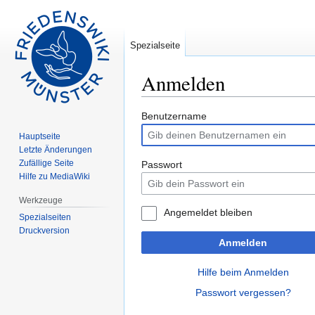
Spezialseite
Anmelden
Zur
Zur
Benutzername
Navigation
Suche
Hauptseite
springen
springen
Letzte Änderungen
Zufällige Seite
Passwort
Hilfe zu MediaWiki
Werkzeuge
Angemeldet bleiben
Spezialseiten
Druckversion
Anmelden
Hilfe beim Anmelden
Passwort vergessen?