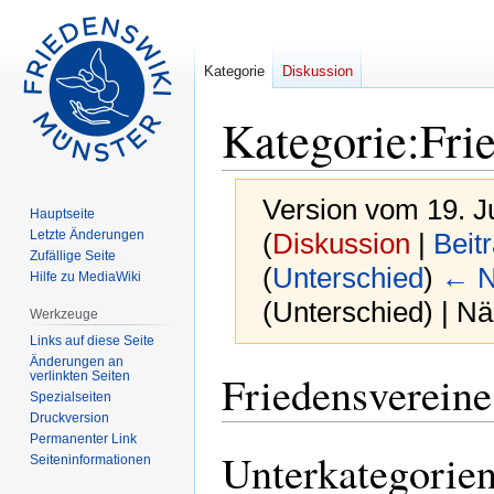
Kategorie
Diskussion
Kategorie
:
Fri
Version vom 19. J
Hauptseite
Letzte Änderungen
(
Diskussion
|
Beit
Zufällige Seite
(
Unterschied
)
← N
Hilfe zu MediaWiki
(Unterschied) | N
Werkzeuge
Links auf diese Seite
Änderungen an
Zur
Zur
Friedensvereine 
verlinkten Seiten
Spezialseiten
Navigation
Suche
Druckversion
springen
springen
Permanenter Link
Unterkategorie
Seiten­informationen