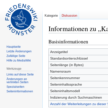
Kategorie
Diskussion
Informationen zu „Ka
Basisinformationen
Zur
Zur
Navigation
Suche
Hauptseite
springen
springen
Letzte Änderungen
Anzeigetitel
Zufällige Seite
Standardsortierschlüssel
Hilfe zu MediaWiki
Seitenlänge (in Bytes)
Werkzeuge
Namensraum
Links auf diese Seite
Seitenkennnummer
Änderungen an
verlinkten Seiten
Seiteninhaltssprache
Spezialseiten
Seiteninhaltsmodell
Seiten­informationen
Indizierung durch Suchmaschinen
Anzahl der Weiterleitungen zu dieser 