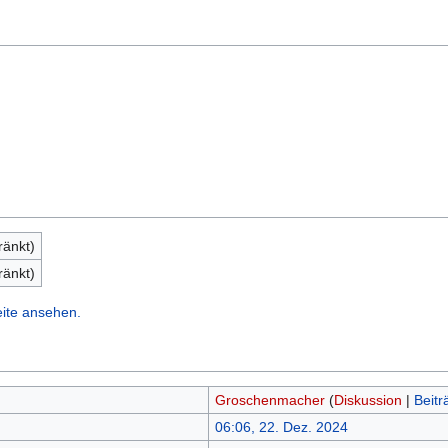
ränkt)
ränkt)
eite ansehen.
Groschenmacher
(
Diskussion
|
Beitr
06:06, 22. Dez. 2024