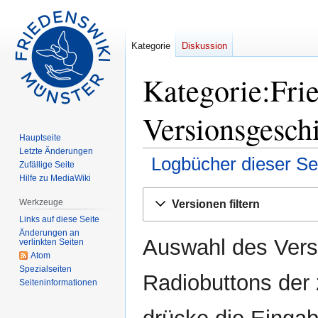
Kategorie
Diskussion
Kategorie:Frie
Versionsgesch
Hauptseite
Letzte Änderungen
Logbücher dieser Se
Zufällige Seite
Hilfe zu MediaWiki
Zur
Zur
Werkzeuge
Versionen filtern
Navigation
Suche
Links auf diese Seite
springen
springen
Änderungen an
Auswahl des Versi
verlinkten Seiten
Atom
Spezialseiten
Radiobuttons der
Seiten­informationen