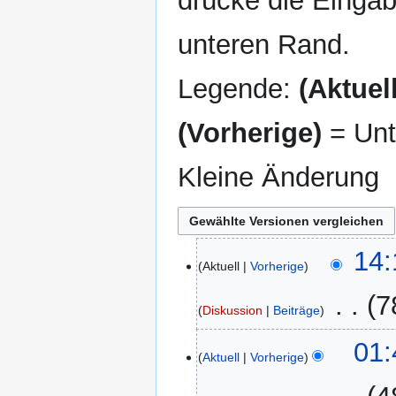
drücke die Eingab
unteren Rand.
Legende:
(Aktuell
(Vorherige)
= Unt
Kleine Änderung
21.
14:
Aktuell
Vorherige
Juli
2025
‎
7
Diskussion
Beiträge
K
20.
01:
e
Aktuell
Vorherige
Juli
i
2025
n