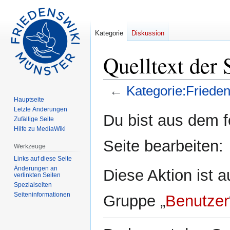
Kategorie
Diskussion
Quelltext der 
←
Kategorie:Frieden
Hauptseite
Letzte Änderungen
Zur
Zur
Du bist aus dem f
Zufällige Seite
Navigation
Suche
Hilfe zu MediaWiki
springen
springen
Seite bearbeiten:
Werkzeuge
Links auf diese Seite
Änderungen an
Diese Aktion ist a
verlinkten Seiten
Spezialseiten
Seiten­informationen
Gruppe „
Benutzer