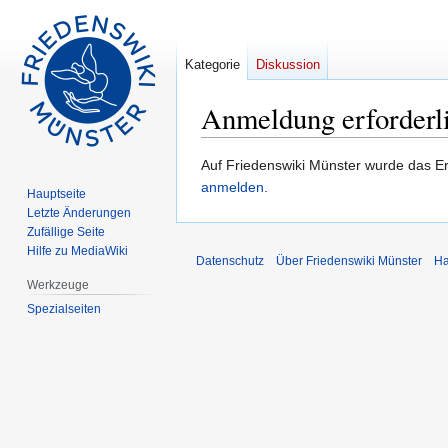
Kategorie
Diskussion
Anmeldung erforderl
Zur
Zur
Auf Friedenswiki Münster wurde das Er
Navigation
Suche
anmelden
.
Hauptseite
springen
springen
Letzte Änderungen
Zufällige Seite
Hilfe zu MediaWiki
Datenschutz
Über Friedenswiki Münster
Ha
Werkzeuge
Spezialseiten