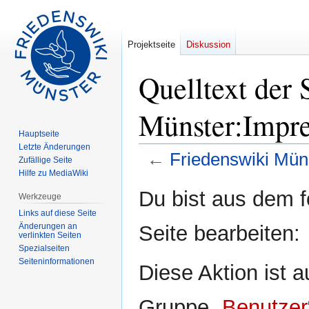
Projektseite
Diskussion
Quelltext der 
Münster:Impr
Hauptseite
Letzte Änderungen
←
Friedenswiki Mün
Zufällige Seite
Hilfe zu MediaWiki
Zur
Zur
Du bist aus dem f
Werkzeuge
Navigation
Suche
Links auf diese Seite
springen
springen
Änderungen an
Seite bearbeiten:
verlinkten Seiten
Spezialseiten
Seiten­informationen
Diese Aktion ist a
Gruppe „
Benutzer