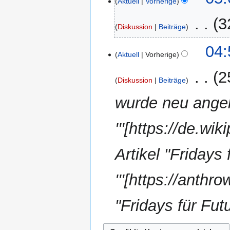
Aktuell
Vorherige
Juli
2025
‎
3
Diskussion
Beiträge
K
04:
e
Aktuell
Vorherige
i
‎
2
n
Diskussion
Beiträge
e
wurde neu angeleg
B
e
a
'''[https://de.wi
r
b
Artikel "Fridays 
e
i
'''[https://anthr
t
u
n
"Fridays für Fut
g
s