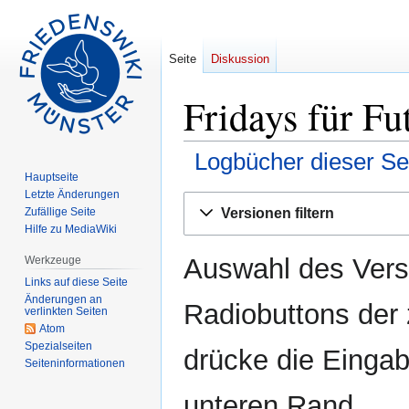
Seite
Diskussion
Fridays für Fu
Logbücher dieser Se
Hauptseite
Letzte Änderungen
Zur
Zur
Versionen filtern
Zufällige Seite
Navigation
Suche
Hilfe zu MediaWiki
springen
springen
Auswahl des Versi
Werkzeuge
Links auf diese Seite
Änderungen an
Radiobuttons der
verlinkten Seiten
Atom
Spezialseiten
drücke die Eingab
Seiten­informationen
unteren Rand.