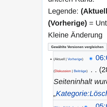
Legende:
(Aktuell
(Vorherige)
= Unt
Kleine Änderung
28.
06:
Aktuell
Vorherige
Juli
2025
‎
2
Diskussion
Beiträge
Seiteninhalt wur
„
Kategorie:Lösc
20.
05: